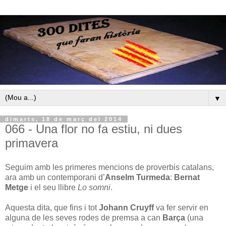
▼
dimarts, 18 de març del 2014
066 - Una flor no fa estiu, ni dues
primavera
Seguim amb les primeres mencions de proverbis catalans,
ara amb un contemporani d’
Anselm Turmeda
:
Bernat
Metge
i el seu llibre
Lo somni
.
Aquesta dita, que fins i tot
Johann Cruyff
va fer servir en
alguna de les seves rodes de premsa a can
Barça
(una