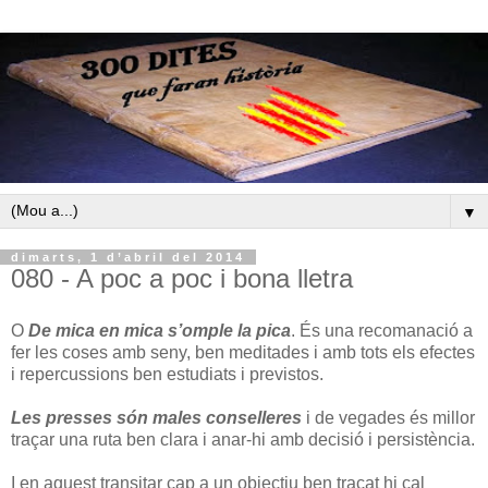
▼
dimarts, 1 d’abril del 2014
080 - A poc a poc i bona lletra
O
De mica en mica s’omple la pica
. És una recomanació a
fer les coses amb seny, ben meditades i amb tots els efectes
i repercussions ben estudiats i previstos.
Les presses són males conselleres
i de vegades és millor
traçar una ruta ben clara i anar-hi amb decisió i persistència.
I en aquest transitar cap a un objectiu ben traçat hi cal