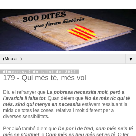
▼
dimecres, 9 de juliol del 2014
179 - Qui més té, més vol
Diu el refranyer que
La pobresa necessita molt, però a
l'avarícia li falta tot
. Quan dèiem que
No és més ric qui té
més, sinó qui menys en necessita
estàvem ressituant la
mida de totes les coses, relativa i molt diferent per a
diverses sensibilitats.
Per això també diem que
De por i de fred, com més se'n té
més se n'admet
, o
Com més es beu més set es té
. O
fer