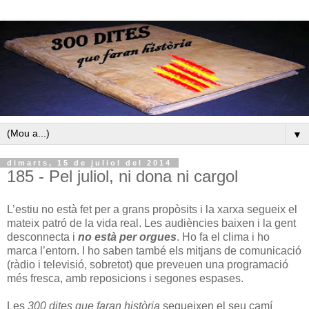
▼
dimarts, 15 de juliol del 2014
185 - Pel juliol, ni dona ni cargol
L’estiu no està fet per a grans propòsits i la xarxa segueix el
mateix patró de la vida real. Les audiències baixen i la gent
desconnecta i
no està per orgues
. Ho fa el clima i ho
marca l’entorn. I ho saben també els mitjans de comunicació
(ràdio i televisió, sobretot) que preveuen una programació
més fresca, amb reposicions i segones espases.
Les
300 dites que faran història
segueixen el seu camí