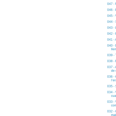
047 - 
046 - 
045 - 
044 - 
043 - 
042 - 
041 - 
040 - 
lle
039 - 
038 - 
037 - 
de 
036 - 
l’e
035 - 
034 -
cua
033 - 
con
032 - 
mat