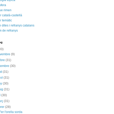
ogia tòpica
fera
ue rimen
 català-castellà
r temàtic
e dites i refranys catalans
m de refranys
og
03)
ovembre
(9)
ubre
(31)
etembre
(30)
st
(31)
iol
(31)
ny
(30)
aig
(31)
il
(30)
arç
(31)
brer
(28)
Fer l'orella sorda