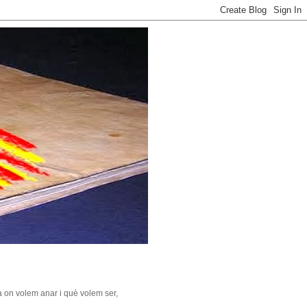
 on volem anar i què volem ser,