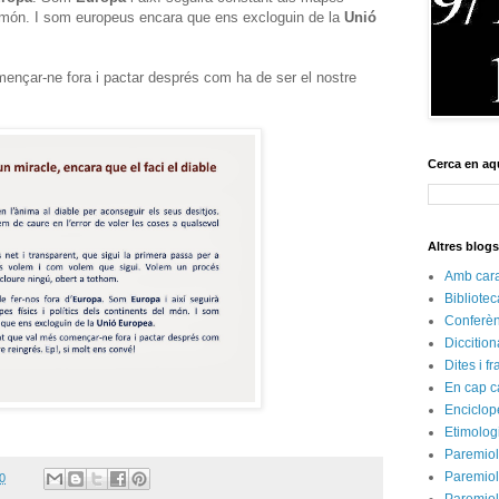
del món. I som europeus encara que ens excloguin de la
Unió
nçar-ne fora i pactar després com ha de ser el nostre
Cerca en aq
Altres blog
Amb cara 
Bibliote
Conferèn
Diccition
Dites i f
En cap c
Enciclop
Etimolog
Paremiol
Paremiol
0