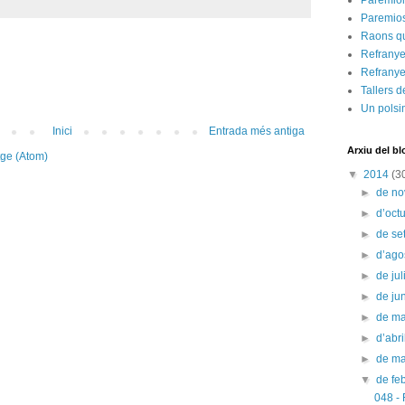
Paremiol
Paremios
Raons q
Refranyer
Refranye
Tallers d
Un polsi
Inici
Entrada més antiga
Arxiu del bl
tge (Atom)
▼
2014
(3
►
de n
►
d’oct
►
de s
►
d’ago
►
de jul
►
de ju
►
de m
►
d’abr
►
de m
▼
de fe
048 - 