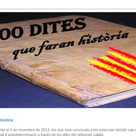
història
.
ner al 9 de novembre de 2014, dia que som convocats a les urnes per decidir cap a
l d’autodeterminació a través de les dites del refranyer català.