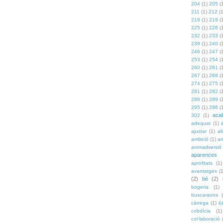
204
(1)
205
(
211
(1)
212
(
218
(1)
219
(
225
(1)
226
(
232
(1)
233
(
239
(1)
240
(
246
(1)
247
(
253
(1)
254
(
260
(1)
261
(
267
(1)
268
(
274
(1)
275
(
281
(1)
282
(
288
(1)
289
(
295
(1)
296
(
aca
302
(1)
adequat
(1)
ajustar
(1)
al
ambició
(1)
a
animadversió
aparences
aprofitats
(1)
avantatges
(
(2)
bé
(2)
bogeria
(1)
buscaraons
c
càrrega
(1)
cobdícia
(1)
col·laboració