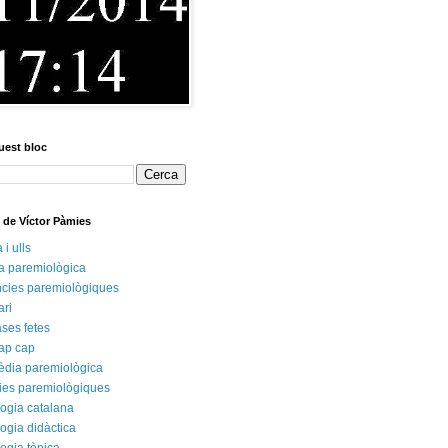
uest bloc
s de Víctor Pàmies
i ulls
ca paremiològica
cies paremiològiques
ari
rases fetes
ap cap
èdia paremiològica
ies paremiològiques
ogia catalana
ogia didàctica