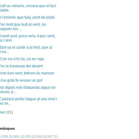
Vull un miracle, encara que el faci
diable
A l’enemic que fuig, pont de plata
Per molt que bufi el vent, no
paguen les ...
A molt vent, poca vela. A poc vent,
y i rem
Tant va el càntir a la font, que al
l es...
D’on no n’hi ha, no en raja
Fer la travessia del desert
Amb bon vent, tothom és mariner
Una gota fa vessar un got
No diguis mai d'aquesta aigua no
beure, p...
Cadascú porta l'aigua al seu molí i
xa se...
ener
(21)
emàtiques
1)
003
(1)
004
(1)
005
(1)
006
(1)
007
(1)