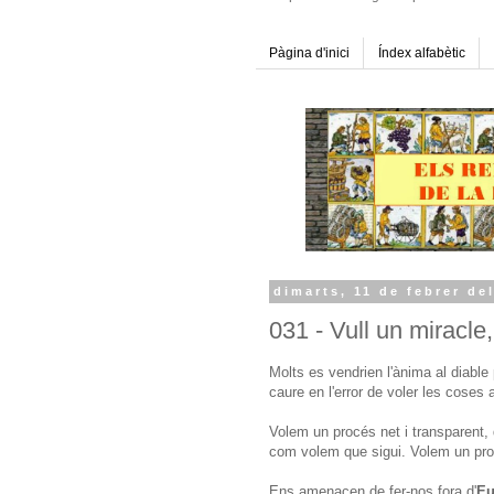
Pàgina d'inici
Índex alfabètic
dimarts, 11 de febrer de
031 - Vull un miracle,
Molts es vendrien l'ànima al diabl
caure en l'error de voler les coses 
Volem un procés net i transparent, 
com volem que sigui. Volem un proc
Ens amenacen de fer-nos fora d'
Eu