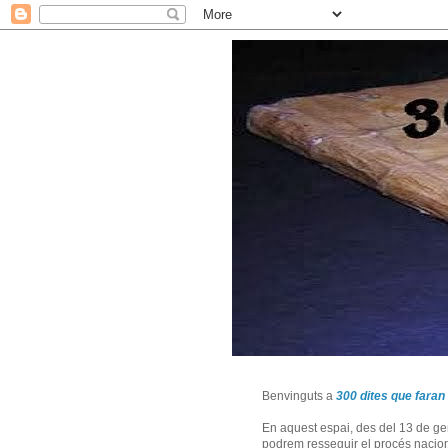
Benvinguts a
300 dites que faran 
En aquest espai, des del 13 de ge
podrem resseguir el procés naciona