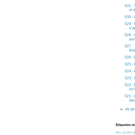
031 - 
el 
030 - 
029 - 
s’a
028 - 
pun
027 - 
fina
026 - 
025 - 
024 - 
023 - 
022 - 
en 
021 - 
dei
►
de g
Etiquetes t
001
(1)
002
(