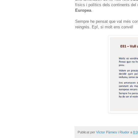
físics i polítics dels continents 
Europea
.
Sempre he pensat que val més come
reingrés. Ep!, si molt ens convé!
Publicat per
Víctor Pàmies i Riudor
a
8:0