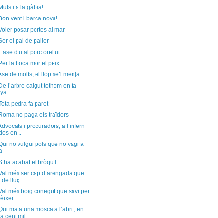
Muts i a la gàbia!
Bon vent i barca nova!
Voler posar portes al mar
Ser el pal de paller
L’ase diu al porc orellut
Per la boca mor el peix
Ase de molts, el llop se’l menja
De l’arbre caigut tothom en fa
nya
Tota pedra fa paret
Roma no paga els traïdors
Advocats i procuradors, a l’infern
dos en...
Qui no vulgui pols que no vagi a
ra
S’ha acabat el bròquil
 Val més ser cap d’arengada que
 de lluç
Val més boig conegut que savi per
èixer
Qui mata una mosca a l’abril, en
a cent mil