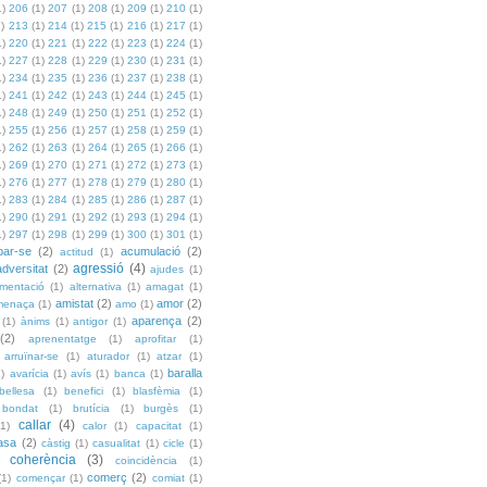
1)
206
(1)
207
(1)
208
(1)
209
(1)
210
(1)
1)
213
(1)
214
(1)
215
(1)
216
(1)
217
(1)
1)
220
(1)
221
(1)
222
(1)
223
(1)
224
(1)
1)
227
(1)
228
(1)
229
(1)
230
(1)
231
(1)
1)
234
(1)
235
(1)
236
(1)
237
(1)
238
(1)
1)
241
(1)
242
(1)
243
(1)
244
(1)
245
(1)
1)
248
(1)
249
(1)
250
(1)
251
(1)
252
(1)
1)
255
(1)
256
(1)
257
(1)
258
(1)
259
(1)
1)
262
(1)
263
(1)
264
(1)
265
(1)
266
(1)
1)
269
(1)
270
(1)
271
(1)
272
(1)
273
(1)
1)
276
(1)
277
(1)
278
(1)
279
(1)
280
(1)
1)
283
(1)
284
(1)
285
(1)
286
(1)
287
(1)
1)
290
(1)
291
(1)
292
(1)
293
(1)
294
(1)
1)
297
(1)
298
(1)
299
(1)
300
(1)
301
(1)
bar-se
(2)
acumulació
(2)
actitud
(1)
agressió
(4)
adversitat
(2)
ajudes
(1)
imentació
(1)
alternativa
(1)
amagat
(1)
amistat
(2)
amor
(2)
menaça
(1)
amo
(1)
aparença
(2)
(1)
ànims
(1)
antigor
(1)
(2)
aprenentatge
(1)
aprofitar
(1)
arruïnar-se
(1)
aturador
(1)
atzar
(1)
baralla
1)
avarícia
(1)
avís
(1)
banca
(1)
bellesa
(1)
benefici
(1)
blasfèmia
(1)
bondat
(1)
brutícia
(1)
burgès
(1)
callar
(4)
(1)
calor
(1)
capacitat
(1)
asa
(2)
càstig
(1)
casualitat
(1)
cicle
(1)
coherència
(3)
coincidència
(1)
comerç
(2)
(1)
començar
(1)
comiat
(1)