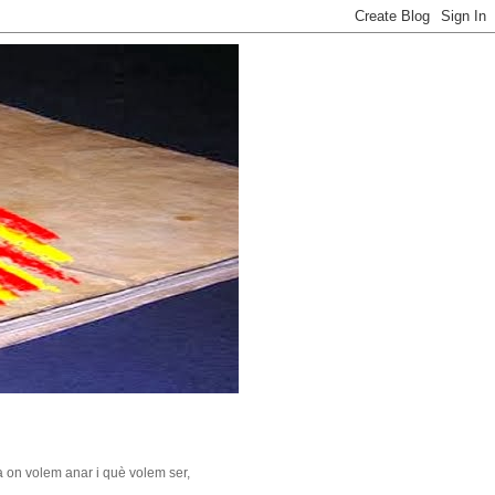
 on volem anar i què volem ser,