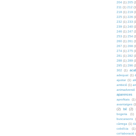
204
(1)
205
(
211
(1)
212
(
218
(1)
219
(
225
(1)
226
(
232
(1)
233
(
239
(1)
240
(
246
(1)
247
(
253
(1)
254
(
260
(1)
261
(
267
(1)
268
(
274
(1)
275
(
281
(1)
282
(
288
(1)
289
(
295
(1)
296
(
aca
302
(1)
adequat
(1)
ajustar
(1)
al
ambició
(1)
a
animadversió
aparences
aprofitats
(1)
avantatges
(
(2)
bé
(2)
bogeria
(1)
buscaraons
c
càrrega
(1)
cobdícia
(1)
col·laboració