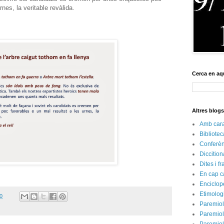
rnes, la veritable revàlida.
Cerca en aq
Altres blog
Amb cara 
Bibliote
Conferèn
Diccition
Dites i f
En cap c
Enciclop
Etimolog
0
Paremiol
Paremiol