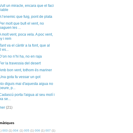
Vull un miracle, encara que el faci
diable
A l’enemic que fuig, pont de plata
Per molt que bufi el vent, no
paguen les ...
A molt vent, poca vela. A poc vent,
y i rem
Tant va el càntir a la font, que al
l es...
D’on no n’hi ha, no en raja
Fer la travessia del desert
Amb bon vent, tothom és mariner
Una gota fa vessar un got
No diguis mai d'aquesta aigua no
beure, p...
Cadascú porta l'aigua al seu molí i
xa se...
ener
(21)
emàtiques
1)
003
(1)
004
(1)
005
(1)
006
(1)
007
(1)