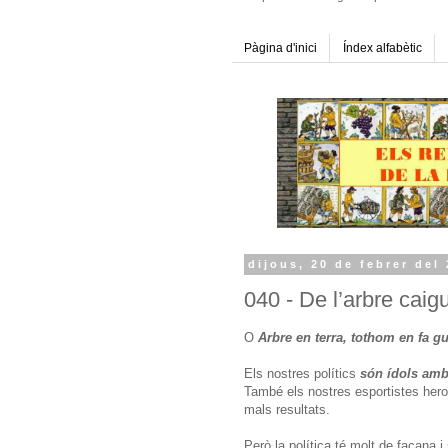
Pàgina d'inici
Índex alfabètic
dijous, 20 de febrer del
040 - De l’arbre caig
O
Arbre en terra, tothom en fa g
Els nostres polítics
són ídols amb
També els nostres esportistes her
mals resultats.
Però la política té molt de façana