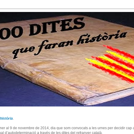
història
.
ner al 9 de novembre de 2014, dia que som convocats a les urnes per decidir cap a
l d’autodeterminació a través de les dites del refranyer català.