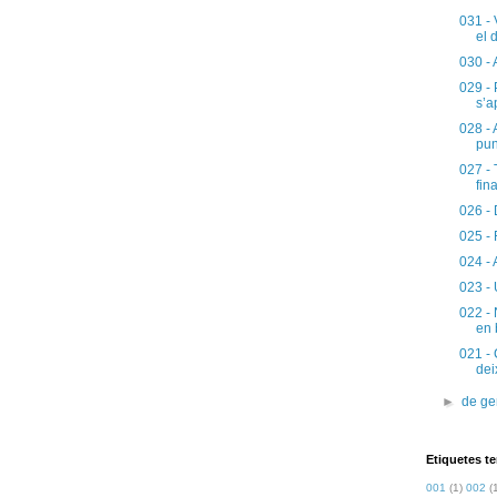
031 - 
el 
030 - 
029 - 
s’a
028 - 
pun
027 - 
fina
026 - 
025 - 
024 - 
023 - 
022 - 
en 
021 - 
dei
►
de g
Etiquetes t
001
(1)
002
(