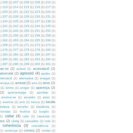
1)
206
(1)
207
(1)
208
(1)
209
(1)
210
(1)
1)
213
(1)
214
(1)
215
(1)
216
(1)
217
(1)
1)
220
(1)
221
(1)
222
(1)
223
(1)
224
(1)
1)
227
(1)
228
(1)
229
(1)
230
(1)
231
(1)
1)
234
(1)
235
(1)
236
(1)
237
(1)
238
(1)
1)
241
(1)
242
(1)
243
(1)
244
(1)
245
(1)
1)
248
(1)
249
(1)
250
(1)
251
(1)
252
(1)
1)
255
(1)
256
(1)
257
(1)
258
(1)
259
(1)
1)
262
(1)
263
(1)
264
(1)
265
(1)
266
(1)
1)
269
(1)
270
(1)
271
(1)
272
(1)
273
(1)
1)
276
(1)
277
(1)
278
(1)
279
(1)
280
(1)
1)
283
(1)
284
(1)
285
(1)
286
(1)
287
(1)
1)
290
(1)
291
(1)
292
(1)
293
(1)
294
(1)
1)
297
(1)
298
(1)
299
(1)
300
(1)
301
(1)
bar-se
(2)
acumulació
(2)
actitud
(1)
agressió
(4)
adversitat
(2)
ajudes
(1)
imentació
(1)
alternativa
(1)
amagat
(1)
amistat
(2)
amor
(2)
menaça
(1)
amo
(1)
aparença
(2)
(1)
ànims
(1)
antigor
(1)
(2)
aprenentatge
(1)
aprofitar
(1)
arruïnar-se
(1)
aturador
(1)
atzar
(1)
baralla
1)
avarícia
(1)
avís
(1)
banca
(1)
bellesa
(1)
benefici
(1)
blasfèmia
(1)
bondat
(1)
brutícia
(1)
burgès
(1)
callar
(4)
(1)
calor
(1)
capacitat
(1)
asa
(2)
càstig
(1)
casualitat
(1)
cicle
(1)
coherència
(3)
coincidència
(1)
comerç
(2)
(1)
començar
(1)
comiat
(1)