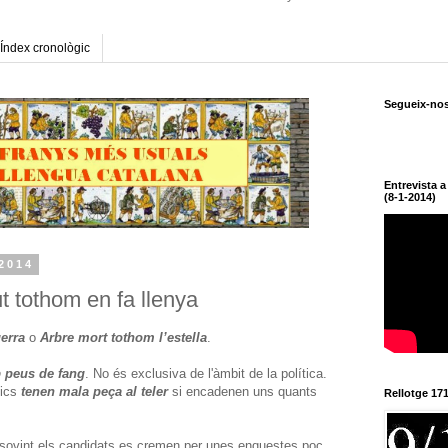
Índex cronològic
Segueix-no
Entrevista 
(8-1-2014)
 2014
ut tothom en fa llenya
uerra
o
Arbre mort tothom l’estella
.
 peus de fang
. No és exclusiva de l'àmbit de la política.
oics
tenen mala peça al teler
si encadenen uns quants
Rellotge 17
 i sovint els candidats es cremen per unes enquestes poc