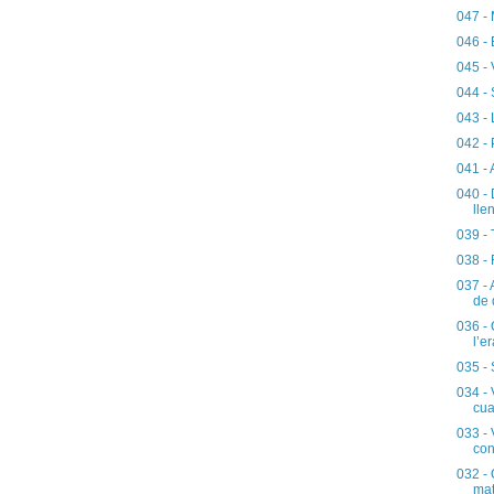
047 - 
046 - 
045 - 
044 - 
043 - 
042 - 
041 - 
040 - 
lle
039 - 
038 - 
037 - 
de 
036 - 
l’e
035 - 
034 -
cua
033 - 
con
032 - 
mat