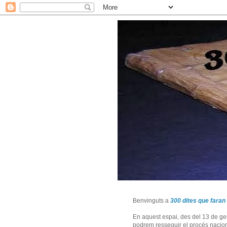
Benvinguts a
300 dites que faran 
En aquest espai, des del 13 de ge
podrem resseguir el procés naciona