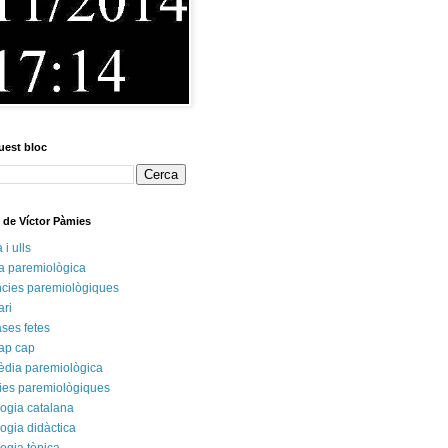
uest bloc
s de Víctor Pàmies
i ulls
ca paremiològica
cies paremiològiques
ari
rases fetes
ap cap
èdia paremiològica
ies paremiològiques
ogia catalana
ogia didàctica