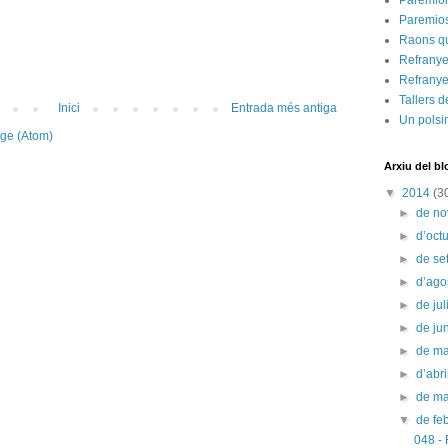
Paremiol
Paremios
Raons q
Refranyer
Refranye
Tallers d
Inici
Entrada més antiga
Un polsi
tge (Atom)
Arxiu del bl
▼
2014
(3
►
de n
►
d’oct
►
de s
►
d’ago
►
de jul
►
de ju
►
de m
►
d’abr
►
de m
▼
de fe
048 - 