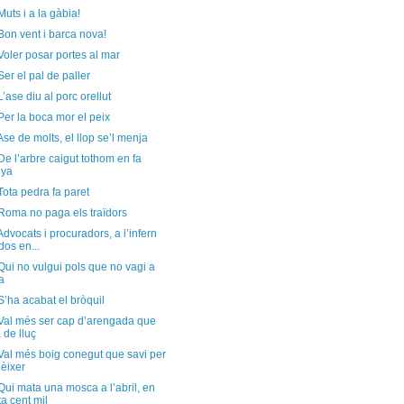
Muts i a la gàbia!
Bon vent i barca nova!
Voler posar portes al mar
Ser el pal de paller
L’ase diu al porc orellut
Per la boca mor el peix
Ase de molts, el llop se’l menja
De l’arbre caigut tothom en fa
nya
Tota pedra fa paret
Roma no paga els traïdors
Advocats i procuradors, a l’infern
dos en...
Qui no vulgui pols que no vagi a
ra
S’ha acabat el bròquil
 Val més ser cap d’arengada que
 de lluç
Val més boig conegut que savi per
èixer
Qui mata una mosca a l’abril, en
a cent mil