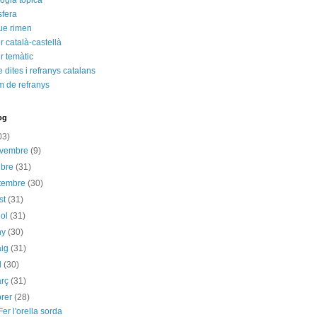
ogia tòpica
fera
ue rimen
 català-castellà
r temàtic
e dites i refranys catalans
m de refranys
og
03)
ovembre
(9)
ubre
(31)
etembre
(30)
st
(31)
iol
(31)
ny
(30)
aig
(31)
il
(30)
arç
(31)
brer
(28)
Fer l'orella sorda