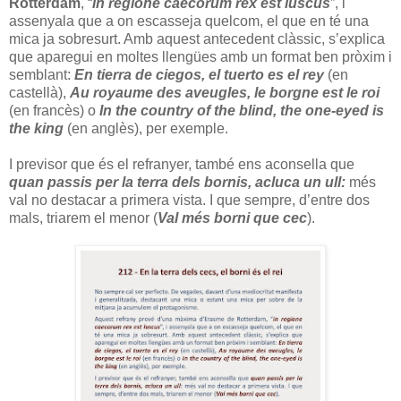
Rotterdam
, “
in regione caecorum rex est luscus
”, i
assenyala que a on escasseja quelcom, el que en té una
mica ja sobresurt. Amb aquest antecedent clàssic, s’explica
que aparegui en moltes llengües amb un format ben pròxim i
semblant:
En tierra de ciegos, el tuerto es el rey
(en
castellà),
Au royaume des aveugles, le borgne est le roi
(en francès) o
In the country of the blind, the one-eyed is
the king
(en anglès), per exemple.
I previsor que és el refranyer, també ens aconsella que
quan passis per la terra dels bornis, acluca un ull:
més
val no destacar a primera vista. I que sempre, d’entre dos
mals, triarem el menor (
Val més borni que cec
).