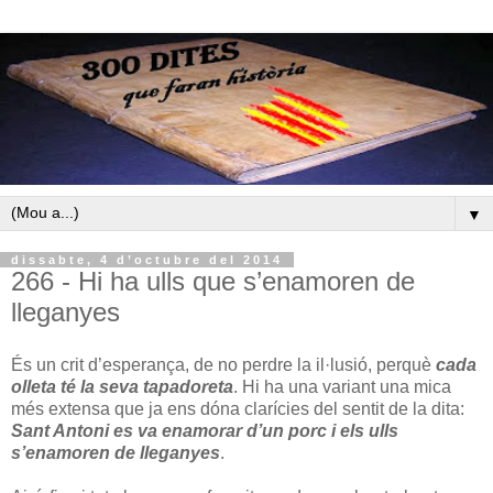
▼
dissabte, 4 d’octubre del 2014
266 - Hi ha ulls que s’enamoren de
lleganyes
És un crit d’esperança, de no perdre la il·lusió, perquè
cada
olleta té la seva tapadoreta
. Hi ha una variant una mica
més extensa que ja ens dóna clarícies del sentit de la dita:
Sant Antoni es va enamorar d’un porc i els ulls
s’enamoren de lleganyes
.