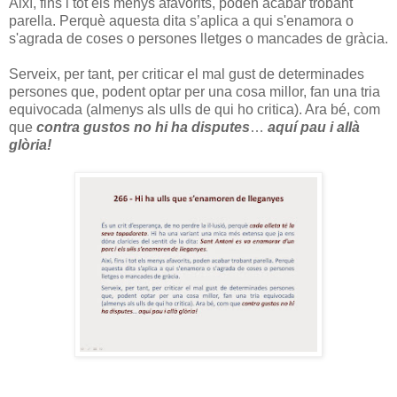
Així, fins i tot els menys afavorits, poden acabar trobant
parella. Perquè aquesta dita s’aplica a qui s'enamora o
s'agrada de coses o persones lletges o mancades de gràcia.
Serveix, per tant, per criticar el mal gust de determinades
persones que, podent optar per una cosa millor, fan una tria
equivocada (almenys als ulls de qui ho critica). Ara bé, com
que
contra gustos no hi ha disputes
…
aquí pau i allà
glòria!